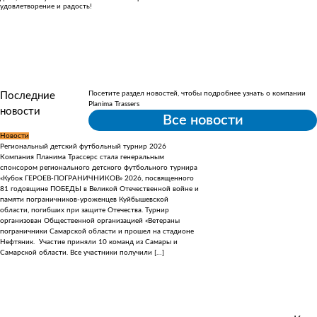
удовлетворение и радость!
Посетите раздел новостей, чтобы подробнее узнать о компании
Последние
Planima Trassers
новости
Все новости
Новости
Новости
Региональный детский футбольный турнир 2026
С Днем Геолога!
Компания Планима Трассерс стала генеральным
Уважаемые коллеги, поздравляем В
спонсором регионального детского футбольного турнира
профессиональным праздником — 
«Кубок ГЕРОЕВ-ПОГРАНИЧНИКОВ» 2026, посвященного
Вам неиссякаемой энергии, крепко
81 годовщине ПОБЕДЫ в Великой Отечественной войне и
стального терпения. Пусть рядом 
памяти пограничников-уроженцев Куйбышевской
легко работать и приятно делить у
области, погибших при защите Отечества. Турнир
хватает простого человеческого сч
организован Общественной организацией «Ветераны
за сотрудничество и желаем Вам 
пограничники Самарской области и прошел на стадионе
благополучия, новых побед и откр
Нефтяник. Участие приняли 10 команд из Самары и
Самарской области. Все участники получили […]