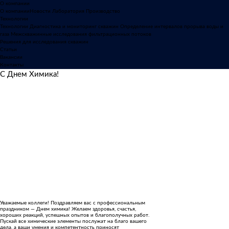
О компании
О компании
Новости
Лаборатория
Производство
Технологии
Технологии
Диагностика и мониторинг скважин
Определение интервалов прорыва воды и
газа
Межскважинные исследования фильтрационных потоков
Решения для исследования скважин
Статьи
Вакансии
Контакты
С Днем Химика!
Уважаемые коллеги! Поздравляем вас с профессиональным
праздником — Днем химика! Желаем здоровья, счастья,
хороших реакций, успешных опытов и благополучных работ.
Пускай все химические элементы послужат на благо вашего
дела, а ваши умения и компетентность приносят