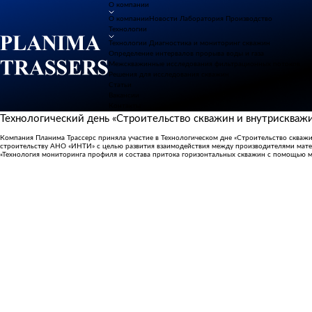
О компании
О компании
Новости
Лаборатория
Производство
Технологии
Технологии
Диагностика и мониторинг скважин
Определение интервалов прорыва воды и газа
Межскважинные исследования фильтрационных потоков
Решения для исследования скважин
Статьи
Вакансии
Контакты
Технологический день «Строительство скважин и внутрискважи
Компания Планима Трассерс приняла участие в Технологическом дне «Строительство скважи
строительству АНО «ИНТИ» с целью развития взаимодействия между производителями мат
«Технология мониторинга профиля и состава притока горизонтальных скважин с помощью м