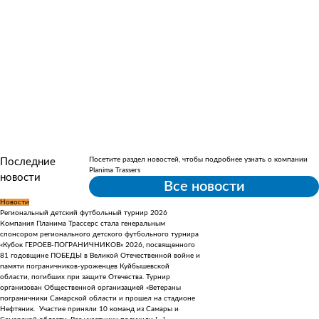
Посетите раздел новостей, чтобы подробнее узнать о компании
Последние
Planima Trassers
новости
Все новости
Новости
Новости
Региональный детский футбольный турнир 2026
С Днем Геолога!
Компания Планима Трассерс стала генеральным
Уважаемые коллеги, поздравляем В
спонсором регионального детского футбольного турнира
профессиональным праздником — 
«Кубок ГЕРОЕВ-ПОГРАНИЧНИКОВ» 2026, посвященного
Вам неиссякаемой энергии, крепко
81 годовщине ПОБЕДЫ в Великой Отечественной войне и
стального терпения. Пусть рядом 
памяти пограничников-уроженцев Куйбышевской
легко работать и приятно делить у
области, погибших при защите Отечества. Турнир
хватает простого человеческого сч
организован Общественной организацией «Ветераны
за сотрудничество и желаем Вам 
пограничники Самарской области и прошел на стадионе
благополучия, новых побед и откр
Нефтяник. Участие приняли 10 команд из Самары и