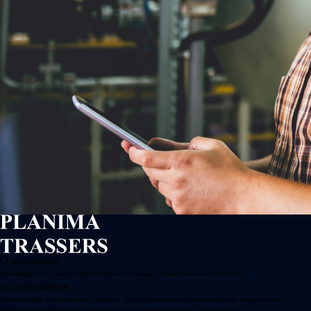
О компании
Производство и лаборатория
Наши партнёры
Статьи
Вакансии
Контакты
Исследования
Диагностика и мониторинг скважин
Определение интервалов прорыва воды и газа
Межскважинные исследования фильтрационных потоков
О технологии