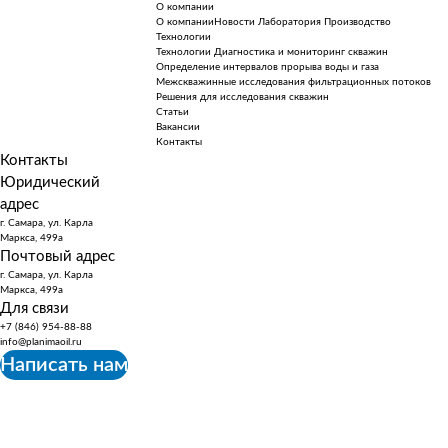
О компании
О компании
Новости
Лаборатория
Производство
Технологии
Технологии
Диагностика и мониторинг скважин
Определение интервалов прорыва воды и газа
Межскважинные исследования фильтрационных потоков
Решения для исследования скважин
Статьи
Вакансии
Контакты
Контакты
Юридический
адрес
г. Самара, ул. Карла
Маркса, 499а
Почтовый адрес
г. Самара, ул. Карла
Маркса, 499а
Для связи
+7 (846) 954-88-88
info@planimaoil.ru
Написать нам